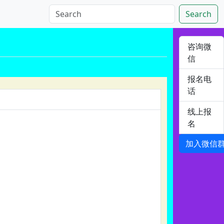
Search
咨询微
信
报名电
话
线上报
名
加入微信